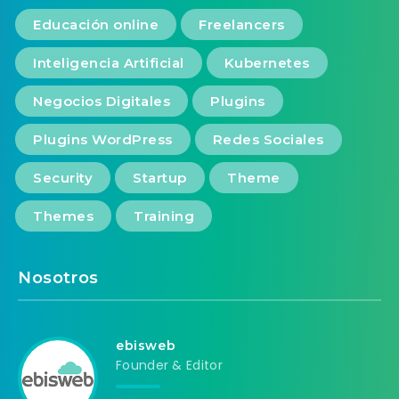
Educación online
Freelancers
Inteligencia Artificial
Kubernetes
Negocios Digitales
Plugins
Plugins WordPress
Redes Sociales
Security
Startup
Theme
Themes
Training
Nosotros
ebisweb
Founder & Editor